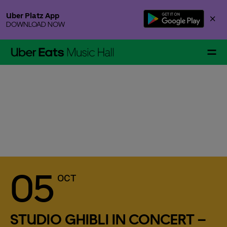
Skip
Uber Platz App
×
to
DOWNLOAD NOW
content
Accessibility
Buy
Tickets
Events & Tickets
Gallery Specials
05
OCT
STUDIO GHIBLI IN CONCERT –
Your Visit