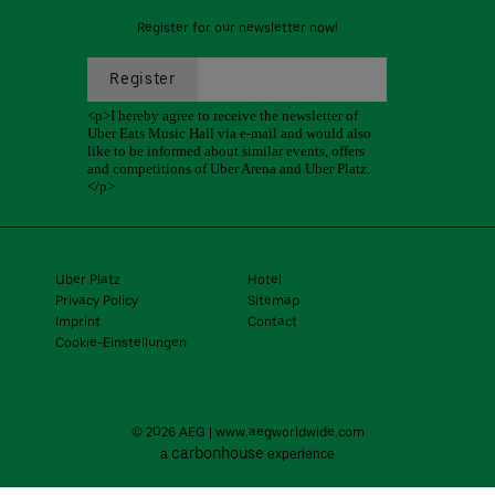
Register for our newsletter now!
Uber Platz
Hotel
Privacy Policy
Sitemap
Imprint
Contact
Cookie-Einstellungen
© 2026 AEG
|
www.aegworldwide.com
carbon
house
a
experience