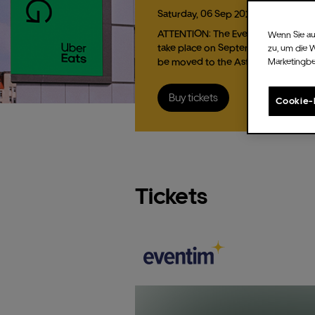
Saturday,
06
Sep
2025,
, 21:00 hrs
ATTENTION: The Event VIZE, planne
Wenn Sie au
take place on September 6, 2025, h
zu, um die 
be moved to the Astra…
Marketingb
Buy tickets
Cookie-
Tickets