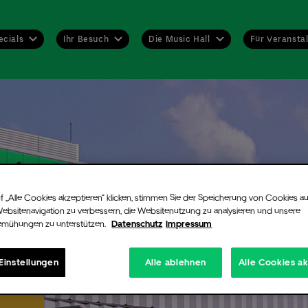
ecials
Ihr Besuch
Die Music Hall
Für Veranstal
ent-Alarm
trieren Sie sich kostenlos für unseren Newsletter. Damit entgeht Ihnen
r ein Event. Sobald es Tickets oder neue Informationen zu dem von Ih
wählten Künstler oder Konzert gibt, erfahren Sie es zuerst!
wenn für eine Veranstaltung keine Tickets mehr verfügbar sind, könne
f „Alle Cookies akzeptieren“ klicken, stimmen Sie der Speicherung von Cookies au
hier registrieren. Sollten durch Aufhebung von Sperrungen oder Rückg
Websitenavigation zu verbessern, die Websitenutzung zu analysieren und unsere
emühungen zu unterstützen.
Datenschutz
Impressum
ontingenten doch noch Tickets frei werden, informieren wir Sie umge
-Mail.
Einstellungen
Alle ablehnen
Alle Cookies a