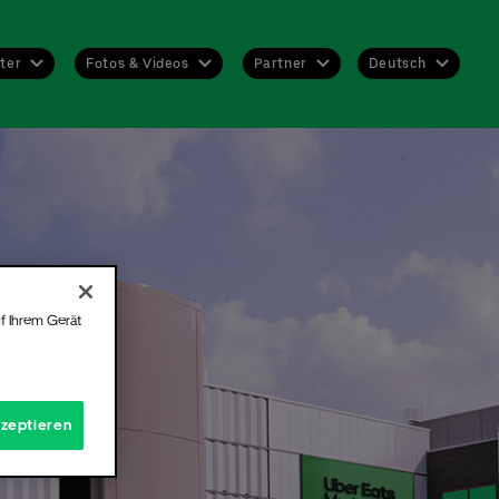
Deutsch
ter
Fotos & Videos
Partner
Deutsch
English
 nie
nen
n Sie
f Ihrem Gerät
abe
hend
kzeptieren