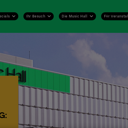
ecials
Ihr Besuch
Die Music Hall
Für Veranstal
G: