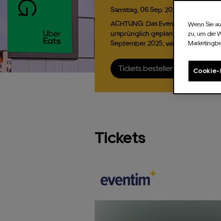
Samstag,
06
Sep.
2025,
21:00 Uhr
ACHTUNG: Das Event von VIZE,
Wenn Sie au
ursprünglich geplant für den 6.
zu, um die 
September 2025, wird ins Astra…
Marketingb
Tickets bestellen
Cookie-
Tickets