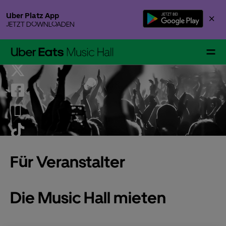
Skip
Uber Platz App
×
to
JETZT DOWNLOADEN
content
Accessibility
Buy
Tickets
Events & Tickets
Für Veranstalter
Gallery Specials
Die Music Hall mieten
Ihr Besuch