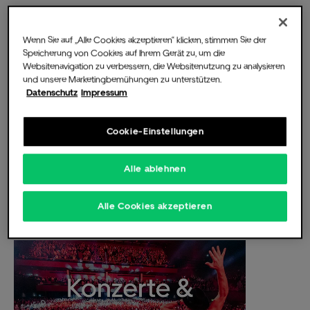
Rockstars, Verbände und Unternehmen schätzen ihre
Wenn Sie auf „Alle Cookies akzeptieren“ klicken, stimmen Sie der
zentrale Lage, exzellente Akustik, moderne
Speicherung von Cookies auf Ihrem Gerät zu, um die
Atmosphäre und grenzenlose Flexibilität.
Websitenavigation zu verbessern, die Websitenutzung zu analysieren
Die Music Hall
und unsere Marketingbemühungen zu unterstützen.
Datenschutz
Impressum
Cookie-Einstellungen
Für Veranstalter
Alle ablehnen
Alle Cookies akzeptieren
Fotos & Videos
Partner