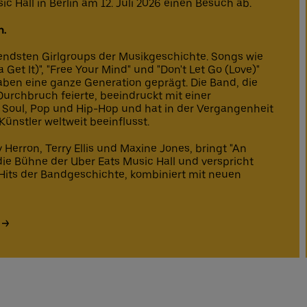
c Hall in Berlin am 12. Juli 2026 einen Besuch ab.
h.
ndsten Girlgroups der Musikgeschichte. Songs wie
 Get It)", "Free Your Mind" und "Don't Let Go (Love)"
aben eine ganze Generation geprägt. Die Band, die
urchbruch feierte, beeindruckt mit einer
, Soul, Pop und Hip-Hop und hat in der Vergangenheit
ünstler weltweit beeinflusst.
 Herron, Terry Ellis und Maxine Jones, bringt "An
ie Bühne der Uber Eats Music Hall und verspricht
 Hits der Bandgeschichte, kombiniert mit neuen