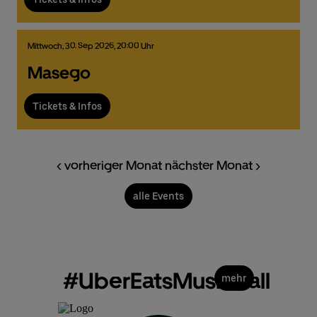
Mittwoch,
30.
Sep
2026,
20:00 Uhr
Masego
Tickets & Infos
< vorheriger Monat
nächster Monat >
alle Events
#UberEatsMusicHall
mehr