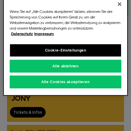
Wenn Sie auf „Alle Cookies akzeptieren“ klicken, stimmen Sie der
Speicherung von Cookies auf Ihrem Gerät zu, um die
Websitenavigation zu verbessern, die Websitenutzung zu analysieren
und unsere Marketingbemühungen zu unterstützen.
Die Music Hall
Datenschutz
Impressum
Nächste Events
Cookie-Einstellungen
Suchen
Für Veranstalter
Alle ablehnen
September 2026
Alle Eventkategorien
Alle Cookies akzeptieren
Dienstag,
15.
Sep
2026,
19:00 Uhr
Fotos & Videos
JONY
Tickets & Infos
Partner