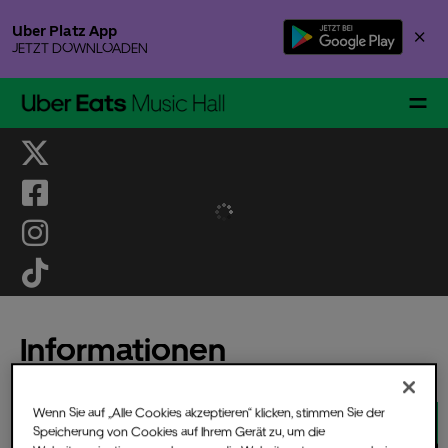
Skip
Uber Platz App
×
to
JETZT DOWNLOADEN
content
Accessibility
Buy
Tickets
Events & Tickets
Gallery Specials
Informationen
Wenn Sie auf „Alle Cookies akzeptieren“ klicken, stimmen Sie der
Speicherung von Cookies auf Ihrem Gerät zu, um die
Ihr Besuch