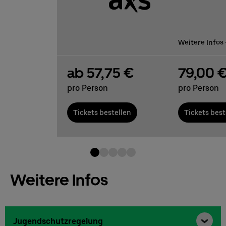
Weitere Infos
ab 57,75 €
79,00 
pro Person
pro Person
Tickets bestellen
Tickets best
Weitere Infos
Jugendschutzregelung