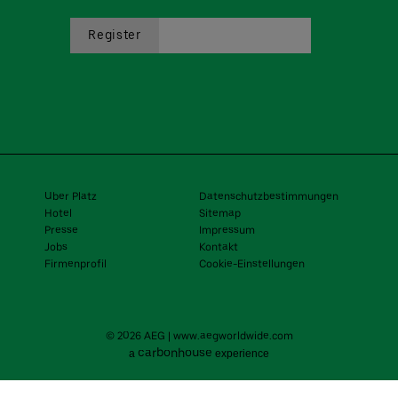
Uber Platz
Datenschutzbestimmungen
Hotel
Sitemap
Presse
Impressum
Jobs
Kontakt
Firmenprofil
Cookie-Einstellungen
© 2026 AEG
|
www.aegworldwide.com
carbon
house
a
experience