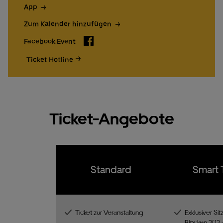
15€ UBER EATS Rabattcode für Neukund:innen
App
Zum Kalender hinzufügen
Tickets bestellen
Ticket Hotline
Facebook
Facebook Event
Ticket Hotline
Ticket-Angebote
Standard
Smart 
Ticket zur Veranstaltung
Exklusiver Sit
Blöcken 202 