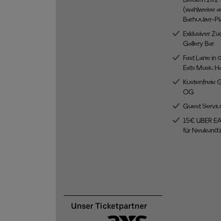
(wahlweise a
Barhocker-Pla
Exklusiver Zu
Gallery Bar
Fast Lane in 
Eats Music Ha
Kostenfreie 
OG
Guest Servic
15€ UBER EA
für Neukund: