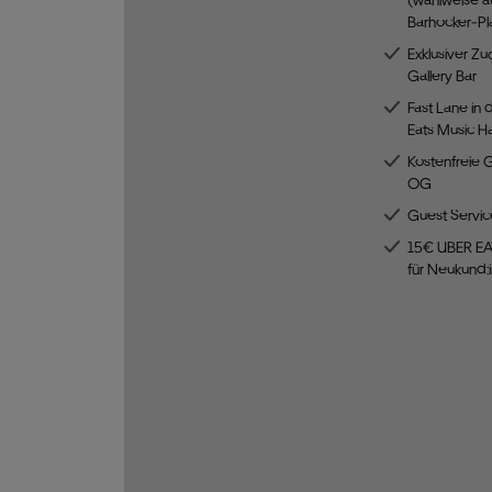
Barhocker-Pla
Exklusiver Zu
Gallery Bar
Fast Lane in 
Eats Music Ha
Kostenfreie 
OG
Guest Servic
15€ UBER EA
für Neukund: