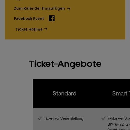
15€ UBER EATS Rabattcode für Neukund:innen
Zum Kalender hinzufügen
Facebook
Tickets bestellen
Ticket Hotline
Facebook Event
Ticket Hotline
Ticket-Angebote
Standard
Smart 
Ticket zur Veranstaltung
Exklusiver Sit
Blöcken 202 
(wahlweise a