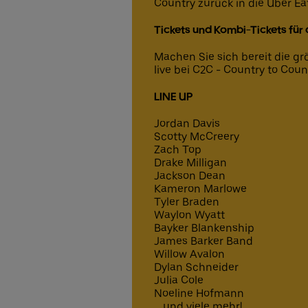
Country zurück in die Uber Eat
Tickets und Kombi-Tickets für
Machen Sie sich bereit die g
live bei C2C - Country to Count
LINE UP
Jordan Davis
Scotty McCreery
Zach Top
Drake Milligan
Jackson Dean
Kameron Marlowe
Tyler Braden
Waylon Wyatt
Bayker Blankenship
James Barker Band
Willow Avalon
Dylan Schneider
Julia Cole
Noeline Hofmann
... und viele mehr!