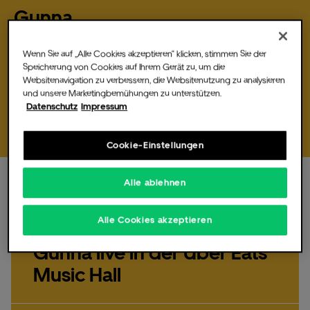
Gunna
Montag,
23
Mär
2026,
20:00 Uhr
Wenn Sie auf „Alle Cookies akzeptieren“ klicken, stimmen Sie der
Gunna kommt mit seiner "Wun World Tour" am 23. März 2026 in
Speicherung von Cookies auf Ihrem Gerät zu, um die
Die Music Hall
die Uber Eats Music Hall.…
Websitenavigation zu verbessern, die Websitenutzung zu analysieren
und unsere Marketingbemühungen zu unterstützen.
Datenschutz
Impressum
Tickets bestellen
Cookie-Einstellungen
Für Veranstalter
Alle ablehnen
Montag,
23.
Mär
2026,
20:00 Uhr
, Einlass 18:30 Uhr
Alle Cookies akzeptieren
Fotos & Videos
Gunna live in der Uber Eats
Music Hall
Partner