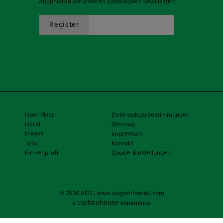
Abonnieren Sie unseren kostenlosen Newsletter!
Uber Platz
Datenschutzbestimmungen
Hotel
Sitemap
Presse
Impressum
Jobs
Kontakt
Firmenprofil
Cookie-Einstellungen
© 2026 AEG
|
www.aegworldwide.com
carbon
house
a
experience