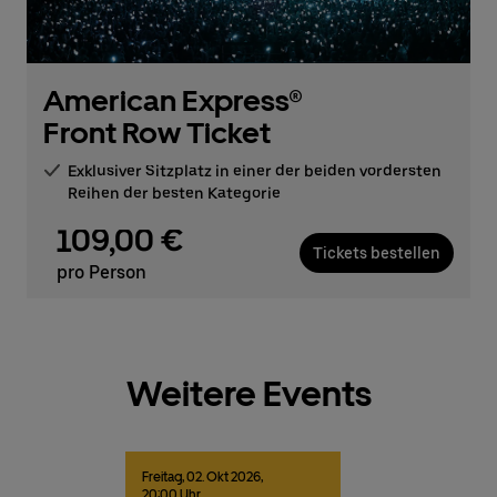
American Express®
Front Row Ticket
Exklusiver Sitzplatz in einer der beiden vordersten
Reihen der besten Kategorie
109,00 €
Tickets bestellen
pro Person
Weitere Events
Freitag,
02.
Okt
2026,
20:00 Uhr