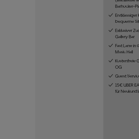
Barhocker-Pla
Erstklassiger
bequeme Si
Exklusiver Zu
Gallery Bar
Fast Lane in 
Music Hall
Kostenfreie 
OG
Guest Servic
15€ UBER EA
für Neukund: