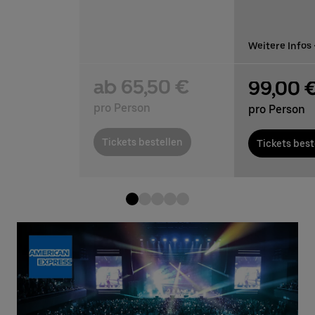
Weitere Infos
ab 65,50 €
99,00 
pro Person
pro Person
Tickets bestellen
Tickets best