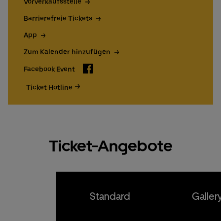
Vorverkaufsstelle
15€ UBER EATS Rabattcode für Neukund:innen
Barrierefreie Tickets
Tickets bestellen
Ticket Hotline
App
Zum Kalender hinzufügen
Facebook
Facebook Event
Ticket Hotline
Ticket-Angebote
Standard
Galler