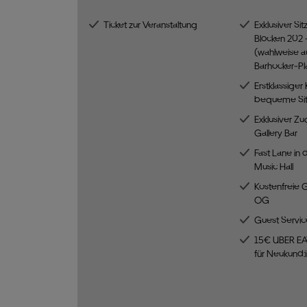
Ticket zur Veranstaltung
Exklusiver Sit
Blöcken 202 
(wahlweise a
Barhocker-Pla
Erstklassiger
bequeme Si
Exklusiver Zu
Gallery Bar
Fast Lane in 
Music Hall
Kostenfreie 
OG
Guest Servic
15€ UBER EA
für Neukund: