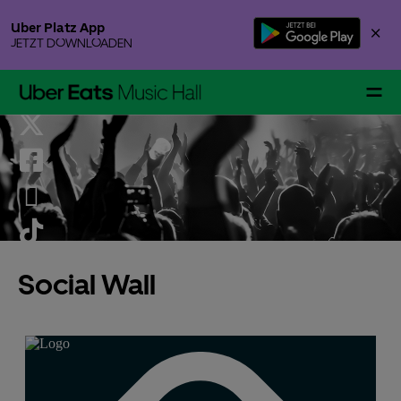
Skip
Uber Platz App
×
to
JETZT DOWNLOADEN
content
Accessibility
Buy
Tickets
Events & Tickets
Social Wall
Gallery Specials
Ihr Besuch