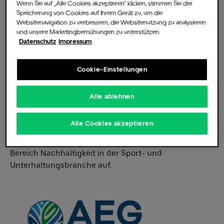
Wenn Sie auf „Alle Cookies akzeptieren“ klicken, stimmen Sie der
zum Schutz unseres Planeten zu inspirieren. Wir
Speicherung von Cookies auf Ihrem Gerät zu, um die
werden von der Mission geleitet,
Websitenavigation zu verbessern, die Websitenutzung zu analysieren
und unsere Marketingbemühungen zu unterstützen.
verantwortungsbewusst zu handeln und den Einfluss
Datenschutz
Impressum
der Live-Unterhaltung zu nutzen, um den Planeten
Die Music Hall
für zukünftige Generationen zu erhalten. Seit 2008
sind wir auf dem Weg, Nachhaltigkeit in unser
Cookie-Einstellungen
globales Geschäft zu integrieren, mit dem
unerschütterlichen Engagement, die
Alle ablehnen
Umweltauswirkungen in unseren Musik-, Sport-,
Für Veranstalter
Ticketing- und Immobilienportfolios zu minimieren.
Alle Cookies akzeptieren
Wir bauen auf mehr als 15 Jahren Führungsrolle im
Bereich Nachhaltigkeit in der Sport- und
Fotos & Videos
Unterhaltungsbranche auf.
Partner