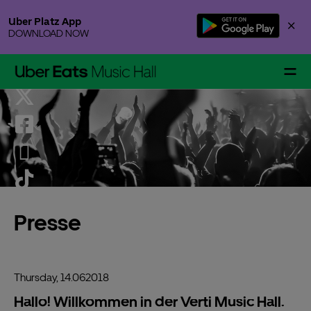
Skip
Uber Platz App
×
to
DOWNLOAD NOW
content
Accessibility
Buy
Tickets
Events & Tickets
Presse
Gallery Specials
Thursday,
14.
06
2018
Hallo! Willkommen in der Verti Music Hall.
Your Visit