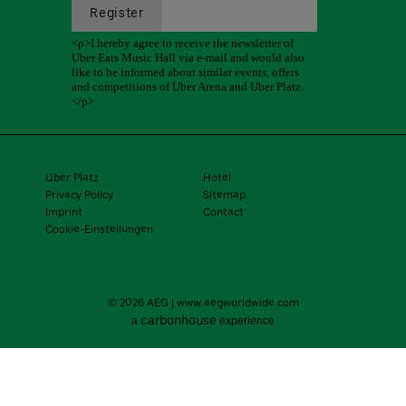
Uber Platz
Hotel
Privacy Policy
Sitemap
Imprint
Contact
Cookie-Einstellungen
© 2026 AEG
|
www.aegworldwide.com
carbon
house
a
experience