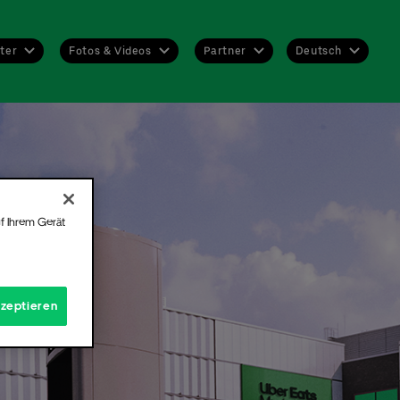
Deutsch
ter
Fotos & Videos
Partner
Deutsch
English
 nie
nen
f Ihrem Gerät
n Sie
abe
hend
kzeptieren