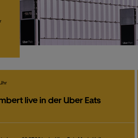
r
Uhr
bert live in der Uber Eats