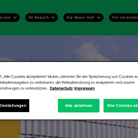
ecials
Ihr Besuch
Die Music Hall
Für Veranstal
ent-Alarm
trieren Sie sich kostenlos für unseren Newsletter. Damit entgeht Ihnen
r ein Event. Sobald es Tickets oder neue Informationen zu dem von Ih
f „Alle Cookies akzeptieren“ klicken, stimmen Sie der Speicherung von Cookies au
wählten Künstler oder Konzert gibt, erfahren Sie es zuerst!
Websitenavigation zu verbessern, die Websitenutzung zu analysieren und unsere
wenn für eine Veranstaltung keine Tickets mehr verfügbar sind, könne
emühungen zu unterstützen.
Datenschutz
Impressum
hier registrieren. Sollten durch Aufhebung von Sperrungen oder Rückg
ontingenten doch noch Tickets frei werden, informieren wir Sie umge
Einstellungen
Alle ablehnen
Alle Cookies a
-Mail.