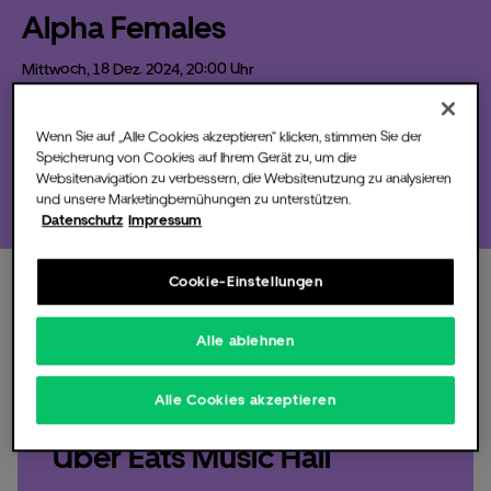
Alpha Females
Mittwoch,
18
Dez.
2024,
20:00 Uhr
Am 18. Dezember 2024 kommt das Podcast-Duo von Alpha
Die Music Hall
Females in die Uber Eats Music Hall in Berlin.*…
Wenn Sie auf „Alle Cookies akzeptieren“ klicken, stimmen Sie der
Speicherung von Cookies auf Ihrem Gerät zu, um die
Tickets bestellen
Websitenavigation zu verbessern, die Websitenutzung zu analysieren
und unsere Marketingbemühungen zu unterstützen.
Datenschutz
Impressum
Für Veranstalter
Cookie-Einstellungen
Mittwoch,
18.
Dez
2024,
20:00 Uhr
, Einlass 18:30
Alle ablehnen
Uhr
Fotos & Videos
Alle Cookies akzeptieren
Alpha Females live in der
Uber Eats Music Hall
Partner