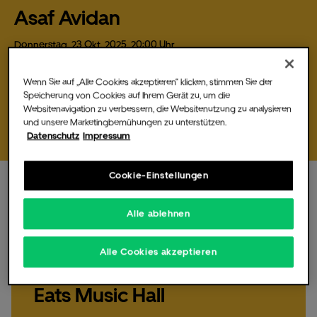
Asaf Avidan
Donnerstag,
23
Okt.
2025,
20:00 Uhr
Der israelische Musiker Asaf Avidan wird am 23. Oktober 2025 die
Die Music Hall
Uber Eats Music Hall besuchen. Tickets…
Wenn Sie auf „Alle Cookies akzeptieren“ klicken, stimmen Sie der
Speicherung von Cookies auf Ihrem Gerät zu, um die
Websitenavigation zu verbessern, die Websitenutzung zu analysieren
Tickets bestellen
und unsere Marketingbemühungen zu unterstützen.
Datenschutz
Impressum
Für Veranstalter
Cookie-Einstellungen
Alle ablehnen
Donnerstag,
23.
Okt
2025,
20:00 Uhr
, Einlass 18:30
Uhr
Fotos & Videos
Alle Cookies akzeptieren
Asaf Avidan live in der Uber
Eats Music Hall
Partner