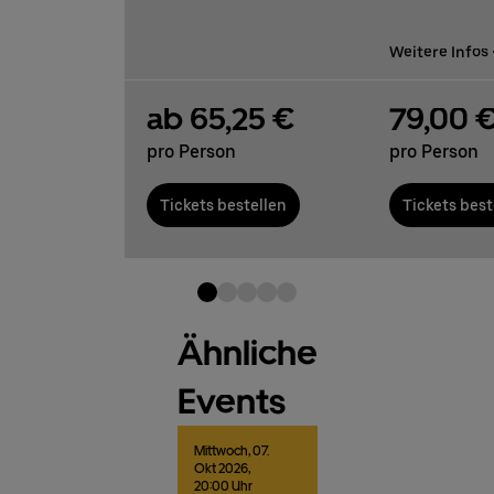
Weitere Infos
ab 65,25 €
79,00 
pro Person
pro Person
Tickets bestellen
Tickets best
Ähnliche
Events
Mittwoch,
07.
Okt
2026,
20:00 Uhr