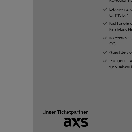
Barhocker-Pla
Exklusiver Zu
Gallery Bar
Fast Lane in 
Eats Music Ha
Kostenfreie 
OG
Guest Servic
15€ UBER EA
für Neukund: