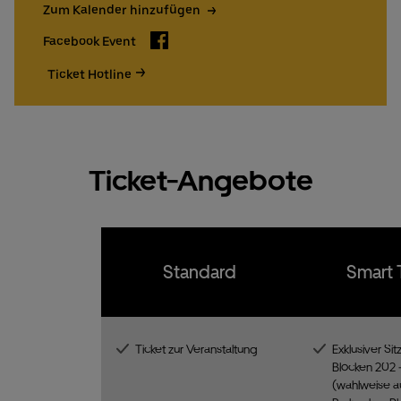
15€ UBER EATS Rabattcode für Neukund:innen
Zum Kalender hinzufügen
Facebook
Facebook Event
Tickets bestellen
Ticket Hotline
Ticket Hotline
Ticket-Angebote
Standard
Smart 
Ticket zur Veranstaltung
Exklusiver Sit
Blöcken 202 
(wahlweise a