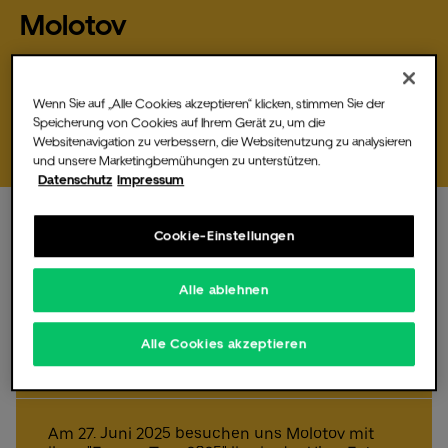
Molotov
Freitag,
27
Jun
2025,
20:00 Uhr
Am 27. Juni 2025 besuchen uns Molotov mit ihrer "Europe Tour
Die Music Hall
Wenn Sie auf „Alle Cookies akzeptieren“ klicken, stimmen Sie der
2025" live in der Uber Eats Music…
Speicherung von Cookies auf Ihrem Gerät zu, um die
Websitenavigation zu verbessern, die Websitenutzung zu analysieren
und unsere Marketingbemühungen zu unterstützen.
Datenschutz
Impressum
Für Veranstalter
Cookie-Einstellungen
Freitag,
27.
Jun
2025,
20:00 Uhr
, Einlass 18:30 Uhr
Alle ablehnen
Molotov live in der Uber
Fotos & Videos
Alle Cookies akzeptieren
Eats Music Hall
Am 27. Juni 2025 besuchen uns Molotov mit
Partner