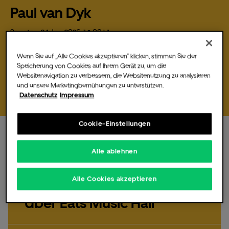
Paul van Dyk
Samstag,
24
Jan.
2026,
19:00 Uhr
DJ Paul van Dyk kommt am 24. Januar 2026 zurück in die Uber Eats
Die Music Hall
Wenn Sie auf „Alle Cookies akzeptieren“ klicken, stimmen Sie der
Music Hall. Tickets gibt es ab…
Speicherung von Cookies auf Ihrem Gerät zu, um die
Websitenavigation zu verbessern, die Websitenutzung zu analysieren
Tickets bestellen
und unsere Marketingbemühungen zu unterstützen.
Datenschutz
Impressum
Für Veranstalter
Cookie-Einstellungen
Alle ablehnen
Samstag,
24.
Jan
2026,
19:00 Uhr
Fotos & Videos
Alle Cookies akzeptieren
Paul van Dyk live in der
Uber Eats Music Hall
Partner