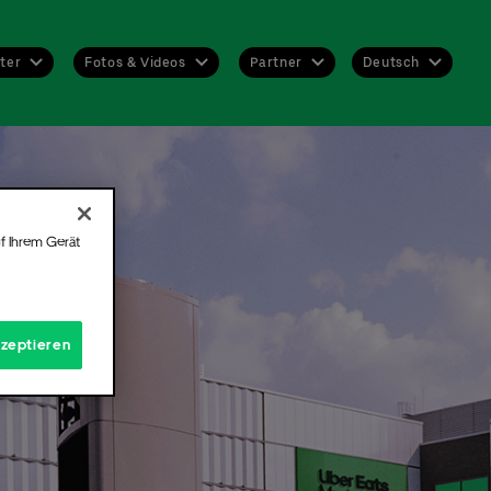
Deutsch
ter
Fotos & Videos
Partner
Deutsch
English
 nie
f Ihrem Gerät
nen
n Sie
abe
kzeptieren
hend