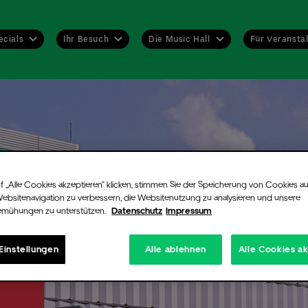
ecials
Ihr Besuch
Die Music Hall
Für Veranstal
ent-Alarm
trieren Sie sich kostenlos für unseren Newsletter. Damit entgeht Ihnen
r ein Event. Sobald es Tickets oder neue Informationen zu dem von Ih
wählten Künstler oder Konzert gibt, erfahren Sie es zuerst!
f „Alle Cookies akzeptieren“ klicken, stimmen Sie der Speicherung von Cookies au
wenn für eine Veranstaltung keine Tickets mehr verfügbar sind, könne
Websitenavigation zu verbessern, die Websitenutzung zu analysieren und unsere
hier registrieren. Sollten durch Aufhebung von Sperrungen oder Rückg
emühungen zu unterstützen.
Datenschutz
Impressum
ontingenten doch noch Tickets frei werden, informieren wir Sie umge
-Mail.
Einstellungen
Alle ablehnen
Alle Cookies a