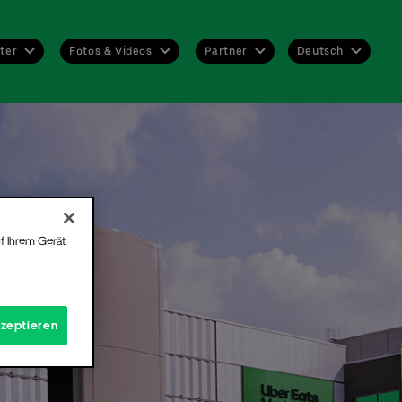
Deutsch
ter
Fotos & Videos
Partner
Deutsch
English
 nie
nen
f Ihrem Gerät
n Sie
abe
hend
kzeptieren